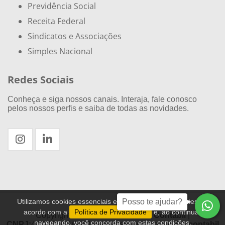
Previdência Social
Receita Federal
Sindicatos e Associações
Simples Nacional
Redes Sociais
Conheça e siga nossos canais. Interaja, fale conosco
pelos nossos perfis e saiba de todas as novidades.
Utilizamos cookies essenciais e tecnologias semelhantes de
Posso te ajudar?
acordo com a
Política de Privacidade
e, ao continuar
Copyright © 2021 - 2026
Baldini Contábil
|
navegando, você concorda com estas condições.
CNPJ:
44.846.004/0001-60 | Desenvolvido por
Sitecontabil